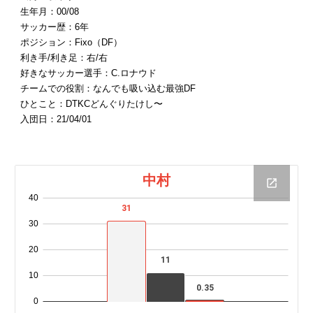
生年月：00/08
サッカー歴：6年
ポジション：Fixo（DF）
利き手/利き足：右/右
好きなサッカー選手：C.ロナウド
チームでの役割：なんでも吸い込む最強DF
ひとこと：DTKCどんぐりたけし〜
入団日：21/04/01